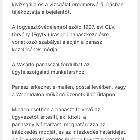
kivizsgálja és a vizsgálat eredményéről írásban
tájékoztatja a bejelentőt.
A fogyasztóvédelemről szóló 1997. évi CLV.
törvény (Fgytv.) írásbeli panaszkezelésre
vonatkozó szabályai alapján a panasz
kezelésének módja:
A Vásárló panasszal fordulhat az
ügyfélszolgálati munkatárshoz.
Panasz érkezhet e-mailen, postai levélben, vagy
a Weboldalon működő üzenetküldő űrlapon.
Minden esetben a panaszt felvevő az
ügyvezetőt értesíti, aki kitölti a
panasznyilvántartást, meghatározza az
intézkedés módját, és az intézkedés határidejét.
Az ügyvezető köteles minden felvett panasszal