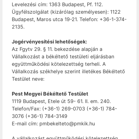
Levelezési cím: 1363 Budapest, Pf. 112.
Ügyfélszolgálat (kizárólag személyesen): 1122
Budapest, Maros utca 19-21. Telefon: +36-1-374-
2135.
Jogérvényesítési lehetőségek:
Az Fgytv 29. § 11. bekezdése alapján a
Vállalkozást a békéltető testületi eljárásban
együttműködési kötelezettség terheli. A
Vállalkozás székhelye szerint illetékes Békéltető
Testület neve:
Pest Megyei Békéltető Testület
1119 Budapest, Etele út 59- 61. II. em. 240.
Telefon/Fax: (+36-1) 269-0703 (+36-1) 784-
3076 (+36-1) 784-3149
E-mail cím: pmbekelteto@pmkik.hu
A vállalkozást együttműködési kötelezettség