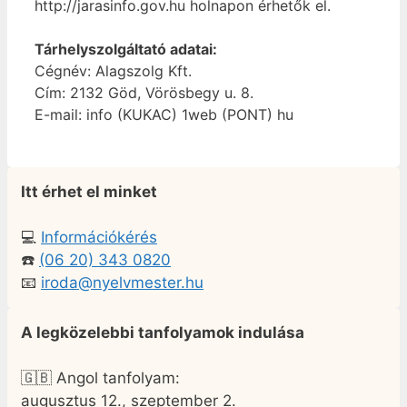
http://jarasinfo.gov.hu holnapon érhetők el.
Tárhelyszolgáltató adatai:
Cégnév: Alagszolg Kft.
Cím: 2132 Göd, Vörösbegy u. 8.
E-mail: info (KUKAC) 1web (PONT) hu
Itt érhet el minket
💻
Információkérés
☎️
(06 20) 343 0820
📧
iroda@nyelvmester.hu
A legközelebbi tanfolyamok indulása
🇬🇧 Angol tanfolyam:
augusztus 12., szeptember 2.