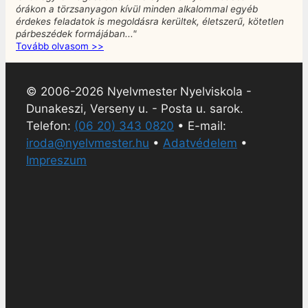
órákon a törzsanyagon kívül minden alkalommal egyéb
érdekes feladatok is megoldásra kerültek, életszerű, kötetlen
párbeszédek formájában..."
Tovább olvasom >>
© 2006-2026 Nyelvmester Nyelviskola -
Dunakeszi, Verseny u. - Posta u. sarok.
Telefon:
(06 20) 343 0820
• E-mail:
iroda@nyelvmester.hu
•
Adatvédelem
•
Impreszum