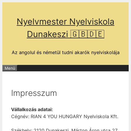
Kilépés
a
Nyelvmester Nyelviskola
tartalomba
Dunakeszi 🇬🇧🇩🇪
Az angolul és németül tudni akarók nyelviskolája
Menü
Impresszum
Vállalkozás adatai:
Cégnév: RIAN 4 YOU HUNGARY Nyelviskola Kft.
Székhely: 2120 Dunakeszi, Márton Áron utca 27.