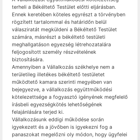
terheli a Békéltető Testület előtti eljárásban.
Ennek keretében köteles egyrészt a törvényben
rögzített tartalommal és határidőn belül
válasziratát megküldeni a Békéltető Testület
számára, másrészt a békéltető testületi
meghallgatáson egyezség létrehozatalára
feljogosított személy részvételének
biztosítására.
Amennyiben a Vállalkozás székhelye nem a
területileg illetékes békéltető testületet
működtető kamara szerinti megyében van
bejegyezve, a vállalkozás együttműködési
kötelezettsége a fogyasztó igényének megfelelő
írásbeli egyezségkötés lehetőségének
felajánlására terjed ki.
Vállalkozásunk eddigi működése során
igyekezett és a jövőben is igyekezni fog a
panaszokat megelőzni oly módon, hogy ügyfelei